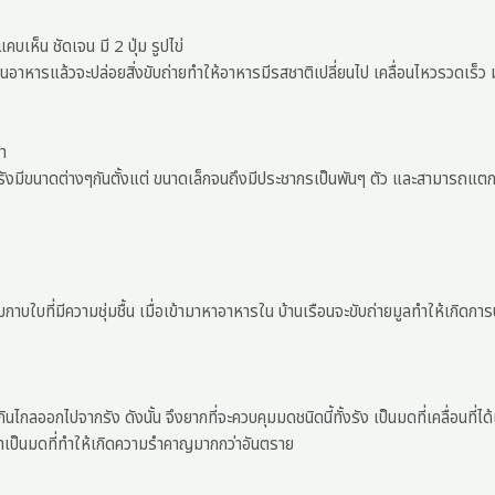
เห็น ชัดเจน มี 2 ปุ่ม รูปไข่
ินอาหารแล้วจะปล่อยสิ่งขับถ่ายทำให้อาหารมีรสชาติเปลี่ยนไป เคลื่อนไหวรวดเร็ว
ำ
งมีขนาดต่างๆกันตั้งแต่ ขนาดเล็กจนถึงมีประชากรเป็นพันๆ ตัว และสามารถแตกเป็
าบใบที่มีความชุ่มชื้น เมื่อเข้ามาหาอาหารใน บ้านเรือนจะขับถ่ายมูลทำให้เกิดกา
ไกลออกไปจากรัง ดังนั้น จึงยากที่จะควบคุมมดชนิดนี้ทั้งรัง เป็นมดที่เคลื่อนที่
ดำเป็นมดที่ทำให้เกิดความรำคาญมากกว่าอันตราย