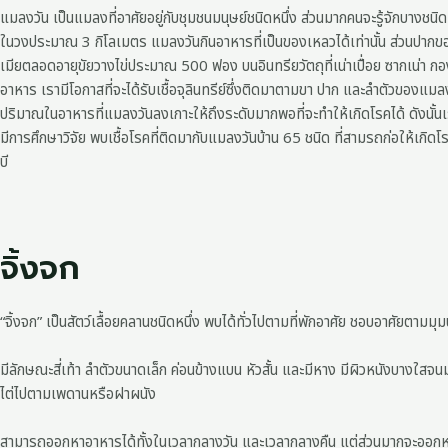
แมลงวัน เป็นแมลงที่อาศัยอยู่กับชุมชนมนุษย์ชนิดหนึ่ง ส่วนมากคนจะรู้จักบางช
ในวงประมาณ 3 กิโลเมตร แมลงวันกินอาหารที่เป็นของเหลวได้เท่านั้น ส่วนปา
เมียตลอดอายุขัยวางไข่ประมาณ 500 ฟอง บนอินทรียวัตถุที่เน่าเปื่อย ซากเน่า กอ
อาหาร เรามีโอกาสที่จะได้รับเชื้อจุลินทรีย์ซึ่งติดมาตามขา ปาก และลำตัวของแมลงวั
ปริมาณในอาหารที่แมลงวันลงเกาะให้ถึงระดับมากพอที่จะทำให้เกิดโรคได้ ดังนั้นเราจ
มีการศึกษาวิจัย พบเชื้อโรคที่ติดมากับแมลงวันบ้าน 65 ชนิด ที่สามรถก่อให้เกิ
บี
จิ้งจก
“จิ้งจก” เป็นสัตว์เลื้อยคลานชนิดหนึ่ง พบได้ทั่วไปตามที่พักอาศัย ชอบอาศัยตา
มีลักษณะสี่เท้า ลำตัวขนาดเล็ก ค่อนข้างแบน หัวสั้น และมีหาง มีผิวหนังบางใสจ
ไต่ไปตามเพดานหรือฝาผนัง
สามารถออกหาอาหารได้ทั้งในเวลากลางวัน และเวลากลางคืน แต่ส่วนมากจะออกหา