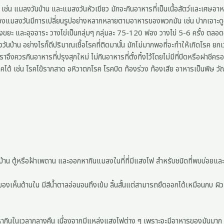
นิด เช่น แมลงวันบ้าน และแมลงวันหัวเขียว มักจะกินอาหารที่เป็นเนื้อสัตว์และเ
กของแมลงวันมีการเปลี่ยนรูปอย่างหลากหลายตามอาหารของพวกมัน เช่น ปากเจาะ
งขยะ และอุจจาระ วางไข่เป็นกลุ่มๆ กลุ่มละ 75-120 ฟอง วางไข่ 5-6 ครั้ง ตลอดอ
นบ้าน อย่างไรก็ดีปริมาณเชื้อโรคที่ติดมานั้น มักไม่มากพอที่จะทำให้เกิดโรค ยกเว้
ึงควรกินอาหารที่ปรุงสุกใหม่ ไม่กินอาหารที่ตั้งทิ้งไว้โดยไม่มีที่ปิดหรือฝาชีคร
ดโรคได้ เช่น โรคไข้รากสาด อหิวาตกโรค โรคบิด ท้องร่วง ท้องเสีย อาหารเป็นพิษ
มมุมบ้าน ตู้หรือฝ้าเพดาน และออกหากินแมลงในที่ที่มีแสงไฟ สำหรับชนิดที่พบบ่อ
นมองเห็นด้านใน มีสีน้ำตาลอ่อนจนถึงเข้ม ลิ้นสั้นแต่สามารถยืดออกได้เหมือนกบ ผ
กินในเวลากลางคืน เนื่องจากมีแหล่งแสงไฟต่าง ๆ เพราะจะมีอาหารของมันมาก 