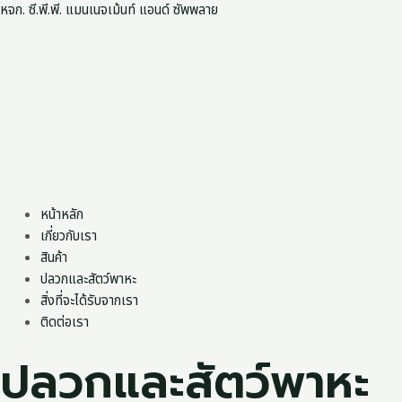
Skip
หจก. ซี.พี.พี. แมนเนจเม้นท์ แอนด์ ซัพพลาย
to
content
หน้าหลัก
เกี่ยวกับเรา
สินค้า
ปลวกและสัตว์พาหะ
สิ่งที่จะได้รับจากเรา
ติดต่อเรา
ปลวกและสัตว์พาหะ