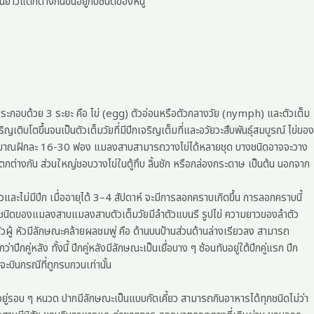
ยาวแตกต่างกันขึ้นอยู่กับชนิดของหนู
ะกอบด้วย 3 ระยะ คือ ไข่ (egg) ตัวอ่อนหรือตัวกลางวัย (nymph) และตัวเต็ม
ญเติบโตขึ้นจนเป็นตัวเต็มวัยที่มีปีกเจริญเต็มที่และอวัยวะสืบพันธุ์สมบูรณ์ ไข่ของ
มีประมาณฝักละ 16-30 ฟอง แมลงสาบสามารถวางไข่ได้หลายชุด บางชนิดอาจจะวาง
ต่างกัน ส่วนใหญ่ชอบวางไข่ในตู้ทึบ ลิ้นชัก หรือกล่องกระดาษ เป็นต้น นอกจาก
ะไม่มีปีก เมื่ออายุได้ 3–4 สัปดาห์ จะมีการลอกคราบเกิดขึ้น การลอกคราบนี้
่ละชนิดของแมลงสาบแมลงสาบตัวเต็มวัยมีลำตัวแบนรี รูปไข่ ความยาวของลำตัว
ตัวผู้ หัวมีลักษณะคล้ายผลชมพู่ คือ ด้านบนป้านส่วนด้านล่างเรียวลง สามารถ
ีกคู่หลัง ทั้งนี้ ปีกคู่หลังมีลักษณะเป็นเยื่อบาง ๆ ซ้อนทับอยู่ใต้ปีกคู่แรก ปีก
ะบินกรณีที่ถูกรบกวนเท่านั้น
ากอยู่รอบ ๆ หนวด ปากมีลักษณะเป็นแบบกัดเคี้ยว สามารถกินอาหารได้ทุกชนิดไม่ว่า