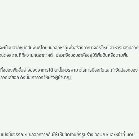
้นจะเป็นปลวกชนิดสืบพันธุ์โดยบินออกหาคู่เพื่อสร้างอาณาจักรใหม่ อาหารของปลวก
ถทนต่อสถานที่ที่ความกดอากาศต่ำ ปลวกจึงชอบอาศัยอยู่ใต้พื้นดินหรือตามพื้น
ำทิ้งของพื้นชั้นล่างของอาคารได้ ฉะนั้นควรหามาตรการป้องกันและกำจัดปลวกของ
ลวกเสียอีก ดังนั้นเราควรให้ช่างผู้ชำนาญ
่งชั้นวรรณะแยกออกจากกันให้เห็นชัดเจนทั้งรูปร่าง ลักษณะและหน้าที่ มดมี