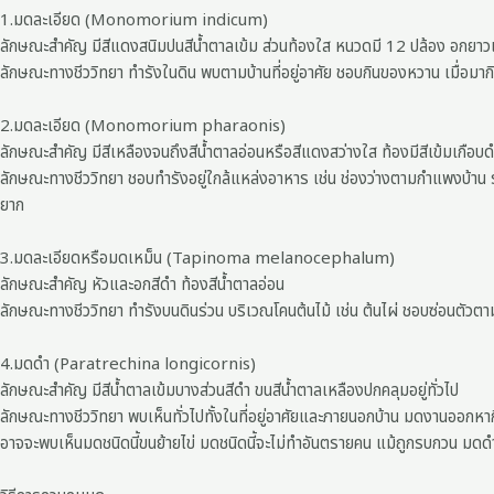
1.มดละเอียด (Monomorium indicum)
ลักษณะสำคัญ มีสีแดงสนิมปนสีน้ำตาลเข้ม ส่วนท้องใส หนวดมี 12 ปล้อง อกยาวแคบ
ลักษณะทางชีววิทยา ทำรังในดิน พบตามบ้านที่อยู่อาศัย ชอบกินของหวาน เมื่อมาก
2.มดละเอียด (Monomorium pharaonis)
ลักษณะสำคัญ มีสีเหลืองจนถึงสีน้ำตาลอ่อนหรือสีแดงสว่างใส ท้องมีสีเข้มเกือบด
ลักษณะทางชีววิทยา ชอบทำรังอยู่ใกล้แหล่งอาหาร เช่น ช่องว่างตามกำแพงบ้าน รั
ยาก
3.มดละเอียดหรือมดเหม็น (Tapinoma melanocephalum)
ลักษณะสำคัญ หัวและอกสีดำ ท้องสีน้ำตาลอ่อน
ลักษณะทางชีววิทยา ทำรังบนดินร่วน บริเวณโคนต้นไม้ เช่น ต้นไผ่ ชอบซ่อนตัวตามก
4.มดดำ (Paratrechina longicornis)
ลักษณะสำคัญ มีสีน้ำตาลเข้มบางส่วนสีดำ ขนสีน้ำตาลเหลืองปกคลุมอยู่ทั่วไป
ลักษณะทางชีววิทยา พบเห็นทั่วไปทั้งในที่อยู่อาศัยและภายนอกบ้าน มดงานออกหากิน
อาจจะพบเห็นมดชนิดนี้ขนย้ายไข่ มดชนิดนี้จะไม่ทำอันตรายคน แม้ถูกรบกวน มด