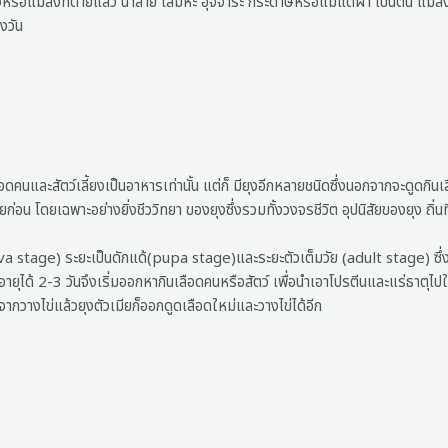
ว์หรือแมลงที่ตายแล้ว น้ำลาย เสมหะ อุจจาระ กระดาษหรือแม้แต่ผ้า เป็นต้น แ
งวัน
ะสัตว์เลี้ยงเป็นอาหารเท่านั้น แต่ก็ มียุงอีกหลายชนิดซึ่งนอกจากจะดูดกินเลื
สียก่อน โดยเฉพาะอย่างยิ่งชีววิทยา ของยุงซึ่งรวมทั้งวงจรชีวิต อุปนิสัยของยุง ถิ่นที
larva stage) ระยะเป็นดักแด้(pupa stage)และระยะตัวเต็มวัย (adult stage) ซึ่
ออายุได้ 2-3 วันจึงเริ่มออกหากินเลือดคนหรือสัตว์ เพื่อนำเอาโปรตีนและแร่ธาตุไป
งจากวางไข่แล้วยุงตัวเมียก็ออกดูดเลือดใหม่และวางไข่ได้อีก