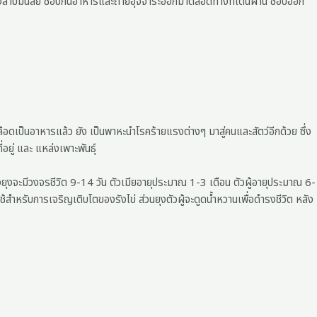
มลงสาบมีนิสัย ชอบกินอาหารและถ่ายอุจจาระออกมาตลอดทางที่เดินผ่าน ชอบออก
อดเป็นอาหารแล้ว ยัง เป็นพาหะนำโรคร้ายแรงต่างๆ มาสู่คนและสัตว์อีกด้วย ซึ่ง
่อยู่ และ แหล่งเพาะพันธุ์
งยุงจะมีวงจรชีวิต 9-14 วัน ตัวเมียอายุประมาณ 1-3 เดือน ตัวผู้อายุประมาณ 6-
ใช้สำหรับการเจริญเติบโตของรังไข่ ส่วนยุงตัวผู้จะดูดน้ำหวานเพื่อดำรงชีวิต หลัง