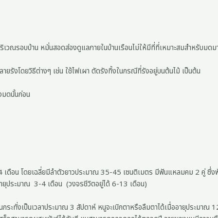
ณรอบบ้าน หมั่นสอดส่องดูแลภายในบ้านเรือนไม่ให้มีที่ที่เหมาะสมสำหรับมดมาทำรั
ังโดยวิธีต่างๆ เช่น ใช้ไฟเผา ตัดรังทิ้งในกรณีที่รังอยู่บนต้นไม้ เป็นต้น
มดนั้นก่อน
าณ 3-4 เดือน โดยเฉลี่ยมีลำตัวยาวประมาณ 35-45 เซนติเมตร มีฟันแหลมคม 2 คู่ ซ
่ออายุประมาณ 3-4 เดือน (วงจรชีวิตอยู่ได้ 6-13 เดือน)
วยจนกระทั่งเป็นเวลาประมาณ 3 สัปดาห์ หนูจะเบิกตาหรือลืมตาได้เมื่ออายุประมาณ