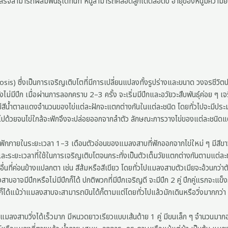
สร็จสามารถผสมพันธุ์ได้ทันที หนูสามารถคลอดลูกได้ตลอดปี อายุของหนูมีความยืน
ึ่งเป็นการเจริญเติบโตที่มีการเปลี่ยนแปลงทั้งรูปร่างและขนาด วงจรชีวิตปร
่มีปีก เมื่อผ่านการลอกคราบ 2–3 ครั้ง จะเริ่มมีปีกและอวัยวะสืบพันธุ์ค่อย ๆ เจริ
มากมีสีน้ำตาลแดงจำนวนของไข่แต่ละฝักจะแตกต่างกันในแต่ละชนิด โดยทั่วไปจะ
วไปด้วยจนไข่ใกล้จะฟักจึงจะปล่อยออกจากลำตัว ลักษณะการวางไข่ของแต่ละชนิดแตก
ฟักภายในระยะเวลา 1–3 เดือนตัวอ่อนของแมลงสาบที่ฟักออกจากไข่ใหม่ ๆ มีสีขาวแล
นและระยะเวลาที่ใช้ในการเจริญเติบโตจนกระทั่งเป็นตัวเต็มวัยแตกต่างกันตามแต
อื่นที่ค่อนข้างแปลกตา เช่น สีส้มหรือสีเขียว โดยทั่วไปแมลงสาบตัวเมียจะอ้วนกว่า
าจมีปีกหรือไม่มีปีกก็ได้ ปกติพวกที่มีปีกเจริญดี จะมีปีก 2 คู่ ปีกคู่แรกจะแข็งกว่าป
ได้แม้ว่าแมลงสาบจะสามารถบินได้ก็ตามแต่โดยทั่วไปแล้วมักเดินหรือวิ่งมากกว่า จ
ำให้แมลงสาบวิ่งได้เร็วมาก มีหนวดยาวเรียวแบบเส้นด้าย 1 คู่ มีขนเล็ก ๆ จำนวนม