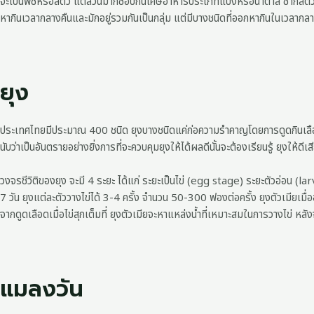
จะเป็นพืชหรือสัตว์ แต่ส่วนมากชอบกินเศษอาหารประเภทแป้งหรือน้ำตาล ซากสัต
หากินเวลากลางคืนและมักอยู่รวมกันเป็นกลุ่ม แต่มีบางชนิดที่ออกหากินในเวลากลา
ยุง
ประเทศไทยมีประมาณ 400 ชนิด ยุงบางชนิดแค่ก่อความรำคาญโดยการดูดกินเลือดคนแล
นับว่าเป็นอันตรายอย่างยิ่งการที่จะควบคุมยุงให้ได้ผลดีนั้นจะต้องเรียนรู้ ยุงให้ดีเ
วงจรชีวิติของยุง จะมี 4 ระยะ ได้แก่ ระยะเป็นไข่ (egg stage) ระยะตัวอ่อน (
7 วัน ยุงแต่ละตัววางไข่ได้ 3-4 ครั้ง จำนวน 50-300 ฟองต่อครั้ง ยุงตัวเมียเมื่
จากดูดเลือดเมื่อไข่สุกเต็มที่ ยุงตัวเมียจะหาแหล่งน้ำที่เหมาะสมในการวางไข่ หลั
แมลงวัน