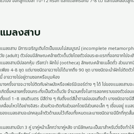
ชั่วโมง ออกลูกได้ปีละ 10-12 ครอก และแต่ละครอกมี 7-8 ตัว และเมื่อคลอดลูกเ
แมลงสาบ
แมลงสาบ มีการเจริญเติบโตเป็นแบบไม่สมบูรณ์ (incomplete metamorphosis) ซ
วัย (adult) ตัวอ่อนมีลักษณะคล้ายตัวเต็มวัยโดยตัวอ่อนระยะแรกที่ออกจากไข่จะยังไม
แมลงสาบมีปลอกหุ้ม เรียกว่า ฝักไข่ (ootheca) ลักษณะคล้ายเมล็ดถั่ว ส่วน
เพียง 4-8 ชุด แต่บางชนิดอาจวางไข่ได้มากถึง 90 ชุด บางชนิดจะนำฝักไข่ติดตั
นี้ อาจวางไข่อยู่ตามซอกหรือมุมห้อง
บางครั้งอาจจะวางไข่ติดกับฝาผนังหรือเฟอร์นิเจอร์ต่าง ๆ ได้ ไข่ของแมลงสาบจะ
เกิดขึ้นหลายครั้งจนกระทั่งเป็นตัวเต็มวัย จำนวนครั้งในการลอกคราบของตัวอ่อ
ตั้งแต่ 1–8 เซนติเมตร มีสีต่าง ๆ กันตั้งแต่สีน้ำตาลอ่อนจนถึงดำ บางชนิดอาจมีสี
เคลื่อนไหวได้อย่างอิสระ ส่วนหัวจะติดกับส่วนอกโดยมีส่วนคอเล็ก ๆ เชื่อมอยู่ แมลงสาบอ
ของแมลงสาบจะปกคลุมลำตัวด้านบนไว้เกือบทั้งหมดและบางชนิดอาจมีปีกที่กุดสั้นก็
แมลงสาบมีขา 3 คู่ ขาคู่หน้าเล็กกว่าขาคู่หลัง ขามีลักษณะเป็นขาสำหรับวิ่งจึงท