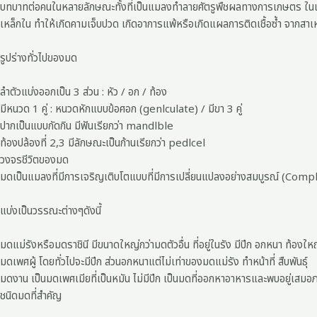
บทบาทต่อคนในหลายลักษณะทั้งที่เป็นแมลงทำลายศัตรูพืชผลทางการเกษตร ในแปล
เหล็กใน ทำให้เกิดคามเจ็บปวด เกิดอาการแพ้หรือเกิดแผลการติดเชื้อซ้ำ จากสา
รูปร่างทั่วไปของมด
ลำตัวแบ่งออกเป็น 3 ส่วน : หัว / อก / ท้อง
มีหนวด 1 คู่ : หนวดหักแบบข้อศอก (genlculate) / มีขา 3 คู่
ปากเป็นแบบกัดกิน มีฟันเรียกว่า mandlble
ท้องปล้องที่ 2,3 มีลักษณะเป็นก้านเรียกว่า pedlcel
วงจรชีวิตของมด
มดเป็นแมลงที่มีการเจริญเติบโตแบบที่มีการเปลี่ยนแปลงอย่างสมบูรณ์ (Comple
แบ่งเป็นวรรณะต่างๆดังนี้
มดแม่รังหรือมดราชินี มีขนาดใหญ่กว่ามดตัวอื่น ที่อยู่ในรัง มีปีก อกหนา ท้องใ
มดเพศผู้ โดยทั่วไปจะมีปีก ส่วนอกหนาแต่ไม่เท่าของมดแม่รัง ทำหน้าที่ สืบพันธุ์
มดงาน เป็นมดเพศเมียที่เป็นหมัน ไม่มีปีก เป็นมดที่ออกหาอาหารและพบอยู่เสมอภา
ชนิดมดที่สำคัญ